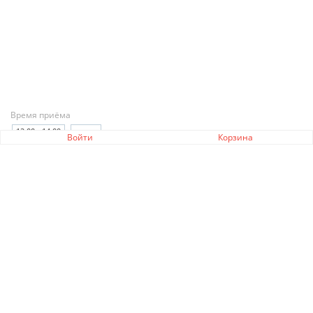
Время приёма
12:00 - 14:00
-
Войти
Корзина
0 руб.
ПОДПИСАТЬСЯ
РЕГИСТРАЦИЯ ЗАКРЫТА